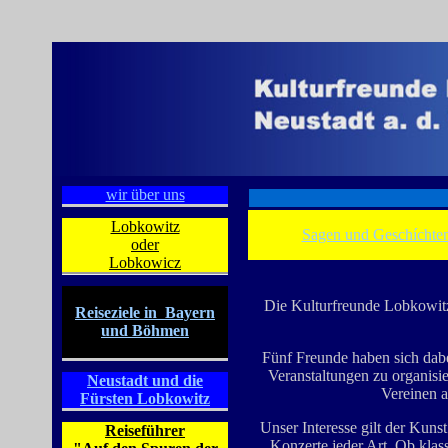
wir über uns
Lobkowitz
Sagen und Geschíchte
oder
Lobkowicz
Die Kulturfreunde Lobkowitz 
Reiseziele in Bayern
und Böhmen
Fünf Freunde haben sich dab
Veranstaltungen zu organisie
Neustadt und die
Vereinen 
Fürsten Lobkowitz
Unser Interesse gilt der Kuns
Reiseführer
Konzerte jeder Art. Ob klass