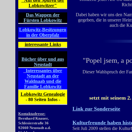
"Auf den Spuren der
Richt
Lobkowitzer"
Dabei haben wir uns den Name
Das Wappen der
gegeben, die in unserer Heima
Fürsten Lobkowitz
auch die Ku
Lobkowitz-Besitzungen
in der Oberpfalz
interessante Links
Bücher über und aus
"Popel jsem, a p
Neustadt
Interessantes über
Dieser Wahlspruch der Fam
Neustadt an der
Waldnaab und die
Familie Lobkowitz
Lobkowitz Genealogie
setzt mit seinem 2
- 80 Seiten Infos -
Link zur Sonderseite
Kontaktadresse:
Bernhard Knauer,
Kulturfreunde haben hist
Schlesierstraße 36
92660 Neustadt a.d.
Seit Juli 2009 stellen die Kultu