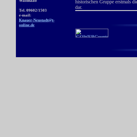
Waldnaab
historischen Gruppe erstmals di
dar.
Tel. 09602/1503
e-mail:
Knauer-Neustadt@t-
online.de