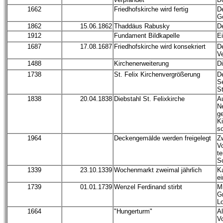
1662
Friedhofskirche wird fertig
D
G
1862
15.06.1862
Thaddäus Rabusky
De
1912
Fundament Bildkapelle
Ei
1687
17.08.1687
Friedhofskirche wird konsekriert
De
V
1488
Kirchenerweiterung
Di
1738
St. Felix Kirchenvergrößerung
De
Se
St
1838
20.04.1838
Diebstahl St. Felixkirche
A
N
g
Ki
s
1964
Deckengemälde werden freigelegt
Z
V
te
S
1339
23.10.1339
Wochenmarkt zweimal jährlich
K
e
1739
01.01.1739
Wenzel Ferdinand stirbt
Mi
G
Lo
1664
"Hungerturm"
Al
V