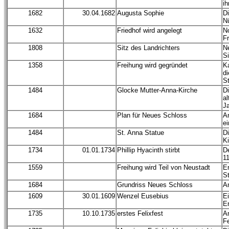
i
1682
30.04.1682
Augusta Sophie
Di
Nü
1632
Friedhof wird angelegt
N
Fr
1808
Sitz des Landrichters
Ne
Si
1358
Freihung wird gegründet
Ka
di
St
1484
Glocke Mutter-Anna-Kirche
D
al
J
1684
Plan für Neues Schloss
An
e
1484
St. Anna Statue
Di
K
1734
01.01.1734
Phillip Hyacinth stirbt
De
11
1559
Freihung wird Teil von Neustadt
Er
S
1684
Grundriss Neues Schloss
An
1609
30.01.1609
Wenzel Eusebius
Ei
Er
1735
10.10.1735
erstes Felixfest
An
Fe