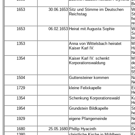
Be
1653
30.06.1653
Sitz und Stimme im Deutschen
W
Reichstag
S
fi
re
1653
06.02.1653
Heirat mit Augusta Sophie
W
Su
bi
1353
Anna von Wittelsbach heiratet
Mi
Kaiser Karl IV.
H
Ne
1354
Kaiser Karl IV. schenkt
M
Korporationswaldung
d
s
5
1504
Guttensteiner kommen
N
N
1729
kleine Felixkapelle
Ei
He
1354
Schenkung Korporationswald
K
Ho
1954
Grundstein Bildkapelle
St
he
1929
eigene Pfarrgemeinde
Ne
ei
1680
25.05.1680
Phillip Hyacinth
D
1380
christliche Kirche in Mühlberg
Er