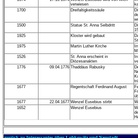
verwiesen
ka
1700
Dreifaltigkeitssäule
Di
d
w
1500
Statue St. Anna Selbdritt
D
1
1925
Kloster wird gebaut
Da
St
1975
Martin Luther Kirche
Im
Ma
1526
St. Anna erscheint in
In
Diözesanakten
v
1776
09.04.1776
Thaddäus Rabusky
De
N
K
t
1677
Regentschaft Ferdinand August
F
F
ü
1677
22.04.1677
Wenzel Eusebius stirbt
We
1652
Wenzel Eusebius
W
d
Ho
zurück zu Interessantes über Lobkowitz und Neustadt