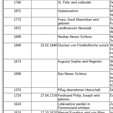
1746
St. Felix wird vollendet
D
Fe
1972
Gebietsreform
Mi
Ne
1772
Franz Josef Maximilian wird
Er
geboren
K
1972
Landkreissitz Neustadt
Ne
We
1698
Neubau Neues Schloss
N
S
1948
23.02.1948
Glocken von Friedhofkirche zurück
W
F
k
n
1673
Augusta Sophie wird Regentin
W
Re
G
1698
Bau Neues Schloss
I
be
Fl
(
1374
Pflug übernehmen Herrschaft
Di
1724
27.04.1724
Ferdinand Philip Joseph wird
E
geboren
1624
Lobkowitzer werden in
Z
Fürstenstand erhoben
ve
1674
17.10.1674
Wenzel Eusebius wird von Wien
I