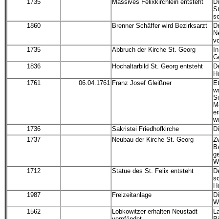
1735
Massives Felixkirchlein entsteht
Di
St
s
1860
Brenner Schäffer wird Bezirksarzt
Dr
Ne
vo
1735
Abbruch der Kirche St. Georg
I
G
1836
Hochaltarbild St. Georg entsteht
D
Ho
1761
06.04.1761
Franz Josef Gleißner
Et
w
Se
M
er
w
1736
Sakristei Friedhofkirche
Di
1737
Neubau der Kirche St. Georg
Z
Ba
ge
W
1712
Statue des St. Felix entsteht
D
sc
Ho
1987
Freizeitanlage
Di
W
1562
Lobkowitzer erhalten Neustadt
La
verpfändet
Bö