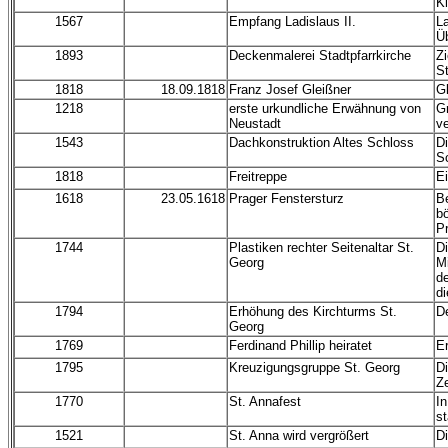
K
1567
Empfang Ladislaus II.
La
Üb
1893
Deckenmalerei Stadtpfarrkirche
Zi
St
1818
18.09.1818
Franz Josef Gleißner
Gl
1218
erste urkundliche Erwähnung von
Gr
Neustadt
v
1543
Dachkonstruktion Altes Schloss
D
S
1818
Freitreppe
E
1618
23.05.1618
Prager Fenstersturz
B
b
Pr
1744
Plastiken rechter Seitenaltar St.
Di
Georg
M
de
di
1794
Erhöhung des Kirchturms St.
De
Georg
1769
Ferdinand Phillip heiratet
Er
1795
Kreuzigungsgruppe St. Georg
Di
Ze
1770
St. Annafest
In
st
1521
St. Anna wird vergrößert
Di