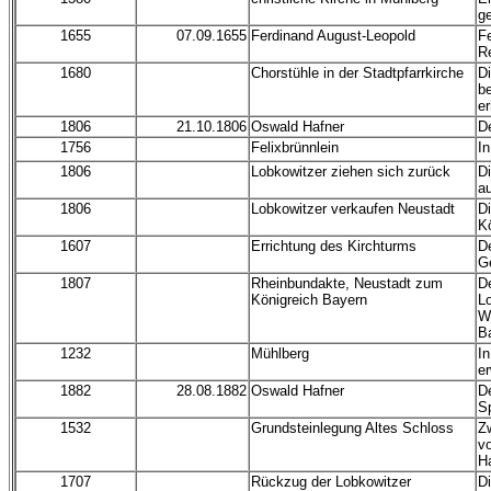
g
1655
07.09.1655
Ferdinand August-Leopold
Fe
R
1680
Chorstühle in der Stadtpfarrkirche
D
b
er
1806
21.10.1806
Oswald Hafner
De
1756
Felixbrünnlein
In
1806
Lobkowitzer ziehen sich zurück
D
a
1806
Lobkowitzer verkaufen Neustadt
Di
K
1607
Errichtung des Kirchturms
D
Ge
1807
Rheinbundakte, Neustadt zum
D
Königreich Bayern
L
W
B
1232
Mühlberg
In
e
1882
28.08.1882
Oswald Hafner
De
Sp
1532
Grundsteinlegung Altes Schloss
Z
vo
H
1707
Rückzug der Lobkowitzer
D