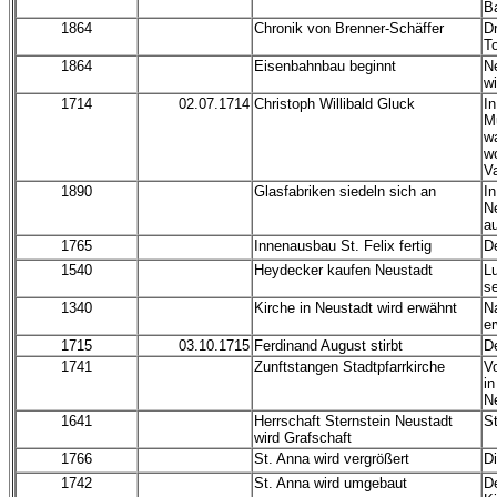
B
1864
Chronik von Brenner-Schäffer
Dr
T
1864
Eisenbahnbau beginnt
N
wi
1714
02.07.1714
Christoph Willibald Gluck
I
M
wa
w
Va
1890
Glasfabriken siedeln sich an
In
N
au
1765
Innenausbau St. Felix fertig
D
1540
Heydecker kaufen Neustadt
L
s
1340
Kirche in Neustadt wird erwähnt
Na
er
1715
03.10.1715
Ferdinand August stirbt
De
1741
Zunftstangen Stadtpfarrkirche
V
in
N
1641
Herrschaft Sternstein Neustadt
St
wird Grafschaft
1766
St. Anna wird vergrößert
D
1742
St. Anna wird umgebaut
De