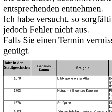
entsprechenden entnehmen.
Ich habe versucht, so sorgfält
jedoch Fehler nicht aus.
Falls Sie einen Termin vermiss
genügt.
Jahr in der
Genaues
Stadtgeschichte
Ereignis
Datum
1878
Bildkapelle erster Altar
Be
g
de
1703
Heirat mit Eleonore Karoline
Ph
H
Gü
1678
St. Quirin
Di
Lo
1603
Zdenko Adalbert heiratet Polyxena
D