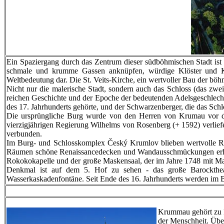
Ein Spaziergang durch das Zentrum dieser südböhmischen Stadt ist 
schmale und krumme Gassen anknüpfen, würdige Klöster und Kir
Weltbedeutung dar. Die St. Veits-Kirche, ein wertvoller Bau der bö
Nicht nur die malerische Stadt, sondern auch das Schloss (das zwe
reichen Geschichte und der Epoche der bedeutenden Adelsgeschlechter
des 17. Jahrhunderts gehörte, und der Schwarzenberger, die das Schl
Die ursprüngliche Burg wurde von den Herren von Krumau vor der
vierzigjährigen Regierung Wilhelms von Rosenberg (+ 1592) verli
verbunden.
Im Burg- und Schlosskomplex Český Krumlov blieben wertvolle Ren
Räumen schöne Renaissancedecken und Wandausschmückungen erhalt
Rokokokapelle und der große Maskensaal, der im Jahre 1748 mit Mal
Denkmal ist auf dem 5. Hof zu sehen - das große Barocktheate
Wasserkaskadenfontäne. Seit Ende des 16. Jahrhunderts werden im 
Krummau gehört zu 
der Menschheit. Über