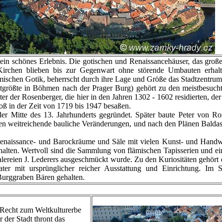
ein schönes Erlebnis. Die gotischen und Renaissancehäuser, das groß
chen blieben bis zur Gegenwart ohne störende Umbauten erhalte
hmischen Gotik, beherrscht durch ihre Lage und Größe das Stadtzentrum
itgrößte in Böhmen nach der Prager Burg) gehört zu den meistbesucht
 der Rosenberger, die hier in den Jahren 1302 - 1602 residierten, der
oß in der Zeit von 1719 bis 1947 besaßen.
 Mitte des 13. Jahrhunderts gegründet. Später baute Peter von Ro
efen weitreichende bauliche Veränderungen, und nach den Plänen Bal
aissance- und Barockräume und Säle mit vielen Kunst- und Handwerk
en. Wertvoll sind die Sammlung von flämischen Tapisserien und ei
ereien J. Lederers ausgeschmückt wurde. Zu den Kuriositäten gehört 
r mit ursprünglicher reicher Ausstattung und Einrichtung. Im Sc
Burggraben Bären gehalten.
Recht zum Weltkulturerbe
 der Stadt thront das