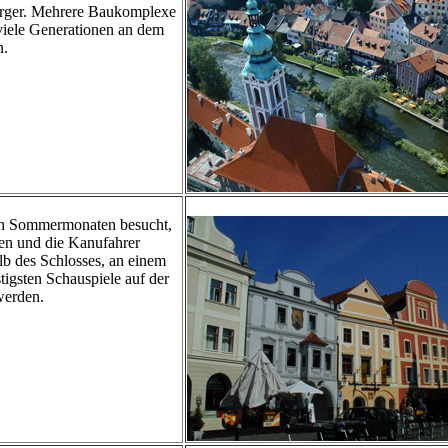
erger. Mehrere Baukomplexe
viele Generationen an dem
n.
n Sommermonaten besucht,
men und die Kanufahrer
lb des Schlosses, an einem
tigsten Schauspiele auf der
werden.